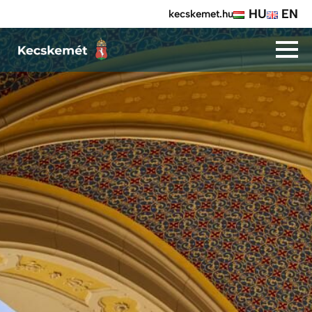
HU
EN
kecskemet.hu