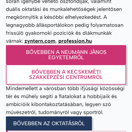
során igénybe vehető ösztöndíjak, valamint
duális oktatási és munkalehetőségek jelentősen
megkönnyítik a későbbi elhelyezkedést. A
legnagyobb állásportálokon pedig folyamatosan
frissülő gyakornoki pozíciók és diákmunkák
várnak:
zyntern.com
,
profession.hu
BŐVEBBEN A NEUMANN JÁNOS
EGYETEMRŐL
BŐVEBBEN A KECSKEMÉTI
SZAKKÉPZÉSI CENTRUMRÓL
Mindemellett a városban több ifjúsági közösségi
tér és műhely segíti a fiatalokat a hobbijaik és
ambícióik kibontakoztatásában, legyen szó
művészetről, tudományról vagy sportról.
BŐVEBBEN AZ OKTATÁSRÓL