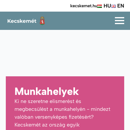
HU
EN
kecskemet.hu
Munkahelyek
Ki ne szeretne elismerést és
megbecsülést a munkahelyén - mindezt
valóban versenyképes fizetésért?
Kecskemét az ország egyik