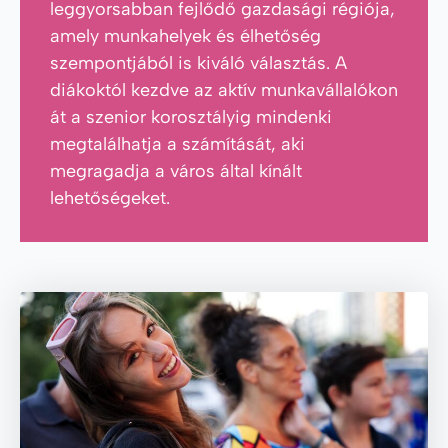
leggyorsabban fejlődő gazdasági régiója,
amely munkahelyek és élhetőség
szempontjából is kiváló választás. A
diákoktól kezdve az aktív munkavállalókon
át a szenior korosztályig mindenki
megtalálhatja a számítását, aki
megragadja a város által kínált
lehetőségeket.