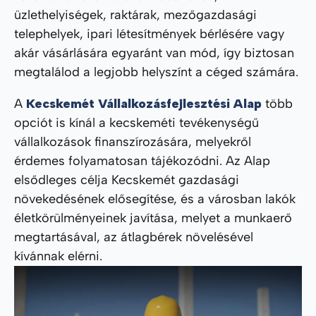
üzlethelyiségek, raktárak, mezőgazdasági
telephelyek, ipari létesítmények bérlésére vagy
akár vásárlására egyaránt van mód, így biztosan
megtalálod a legjobb helyszínt a céged számára.
A
Kecskemét Vállalkozásfejlesztési Alap
több
opciót is kínál a kecskeméti tevékenységű
vállalkozások finanszírozására, melyekről
érdemes folyamatosan tájékozódni. Az Alap
elsődleges célja Kecskemét gazdasági
növekedésének elősegítése, és a városban lakók
életkörülményeinek javítása, melyet a munkaerő
megtartásával, az átlagbérek növelésével
kívánnak elérni.