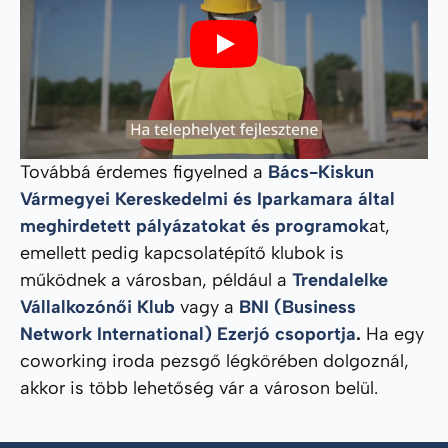
Play
Továbbá érdemes figyelned a
Bács-Kiskun
Vármegyei Kereskedelmi és Iparkamara által
meghirdetett pályázatokat és programok
at,
emellett pedig kapcsolatépítő klubok is
működnek a városban, például a
Trendalelke
Vállalkozónői Klub
vagy a
BNI (Business
Network International) Ezerjó csoportja
.
Ha egy
coworking iroda pezsgő légkörében dolgoznál,
akkor is több lehetőség vár a városon belül.