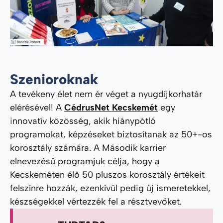
Szenioroknak
A tevékeny élet nem ér véget a nyugdíjkorhatár
elérésével! A
CédrusNet Kecskemét
egy
innovatív közösség, akik hiánypótló
programokat, képzéseket biztosítanak az 50+-os
korosztály számára. A Második karrier
elnevezésű programjuk célja, hogy a
Kecskeméten élő 50 pluszos korosztály értékeit
felszínre hozzák, ezenkívül pedig új ismeretekkel,
készségekkel vértezzék fel a résztvevőket.