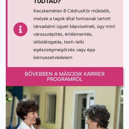
TUDTAD?
Kecskeméten 8 CédrusKör működik,
melyek a tagok által fontosnak tartott
társadalmi ügyet képviselnek, úgy mint
városszépítés, értékmentés,
időslátogatás, testi-lelki
egészségmegőrzés vagy épp
környezetvédelem
BŐVEBBEN A MÁSODIK KARRIER
PROGRAMRÓL